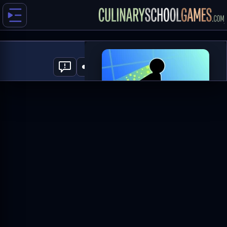
Vex Hyper Dash
0
العب الآن