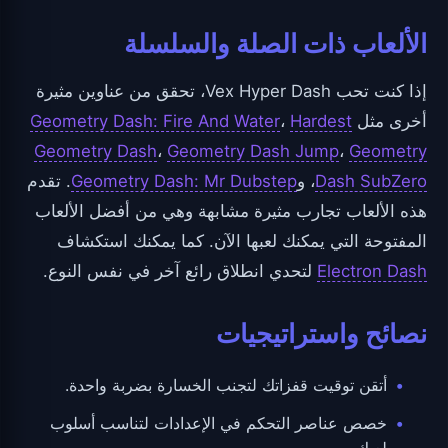
الألعاب ذات الصلة والسلسلة
إذا كنت تحب Vex Hyper Dash، تحقق من عناوين مثيرة
أخرى مثل
Hardest
،
Geometry Dash: Fire And Water
Geometry Dash
،
Geometry Dash Jump
،
Geometry
Dash SubZero
، و
Geometry Dash: Mr Dubstep
. تقدم
هذه الألعاب تجارب مثيرة مشابهة وهي من أفضل الألعاب
المفتوحة التي يمكنك لعبها الآن. كما يمكنك استكشاف
Electron Dash
لتحدي انطلاق رائع آخر في نفس النوع.
نصائح واستراتيجيات
أتقن توقيت قفزاتك لتجنب الخسارة بضربة واحدة.
خصص عناصر التحكم في الإعدادات لتناسب أسلوب
لعبك.