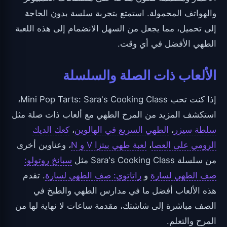
والهواتف المحمولة. استمتع بتجربة سلسة بدون الحاجة
إلى تحميل، مما يجعل من السهل الانضمام إلى هذه اللعبة
الطهي الأفضل في أي وقت.
الألعاب ذات الصلة والسلسلة
إذا كنت تحب Mini Pop Tarts: Sara's Cooking Class،
استكشف المزيد من المرح الطهي مع ألعاب ذات صلة مثل
سلطة سيزر
،
الطهي السريع في الهالوين
،
كعك الديك
الرومي على العصا
،
لعبة طهي بيتزا V و N
، وعناوين أخرى
من سلسلة Sara's Cooking Class مثل
سبانخ روتولو:
صف الطهي لسارة
و
راتاتوي: صف الطهي لسارة
. تقدم
هذه الألعاب أفضل ما في مدارس الطهي والطبخ في
الصف مباشرة إلى شاشتك، مقدمة ساعات لا نهاية لها من
المرح والتعلم.