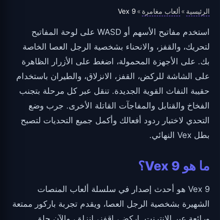
الرئيسية
ألعاب مغامرة
Vex 9
»
»
استخدم مفاتيح الأسهم أو WASD على لوحة المفاتيح
لتحريك، والقفز، والانحناء بشخصية الرجل العصا الخاصة
بك. على الأجهزة المحمولة، اضغط على الأزرار الظاهرة
على الشاشة للركض، القفز، الانزلاق، والطيران باستخدام
حقيبة النفاث القوية الجديدة. تنقل عبر كل مرحلة بتجنب
الفخاخ والقنابل والمفاجآت القاتلة الأخرى. جرب وضع
التحدي لاختبار ردود أفعالك وأكمل جميع التحديات لتصبح
بطل Vex النهائي.
ما هو Vex 9؟
Vex 9 هو أحدث إصدار في سلسلة ألعاب المنصات
الشهيرة بشخصية الرجل العصا، ويقدم تجربة باركور ممتعة
ورائعة عبر الإنترنت. اركض، اقفز، انزلق، والآن حلق