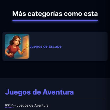
Más categorías como esta
Juegos de Escape
Juegos de Aventura
Inicio
»
Juegos de Aventura