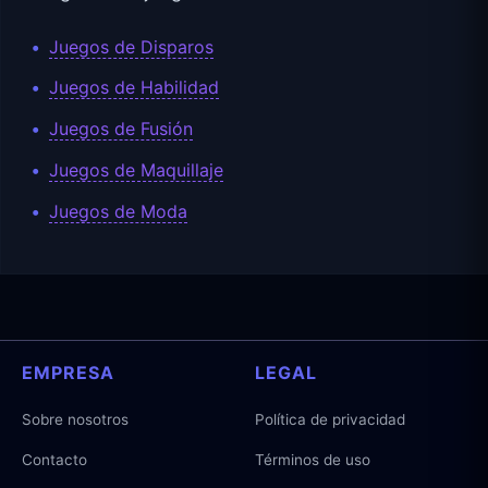
Juegos de Disparos
Juegos de Habilidad
Juegos de Fusión
Juegos de Maquillaje
Juegos de Moda
EMPRESA
LEGAL
Sobre nosotros
Política de privacidad
Contacto
Términos de uso