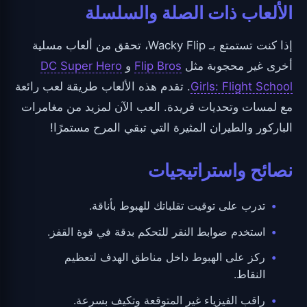
الألعاب ذات الصلة والسلسلة
إذا كنت تستمتع بـ Wacky Flip، تحقق من ألعاب مسلية
أخرى غير محجوبة مثل
Flip Bros
و
DC Super Hero
Girls: Flight School
. تقدم هذه الألعاب طريقة لعب رائعة
مع لمسات وتحديات فريدة. العب الآن لمزيد من مغامرات
الباركور والطيران المثيرة التي تبقي المرح مستمرًا!
نصائح واستراتيجيات
تدرب على توقيت تقلباتك للهبوط بأناقة.
استخدم ضوابط النقر للتحكم بدقة في قوة القفز.
ركز على الهبوط داخل مناطق الهدف لتعظيم
النقاط.
راقب الفيزياء غير المتوقعة وتكيف بسرعة.