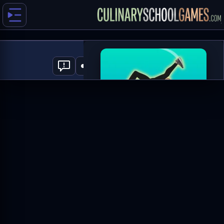
Wacky Flip
0
العب الآن