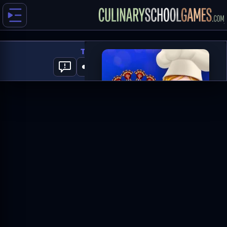
Turkey Cake Pops
0
العب الآن