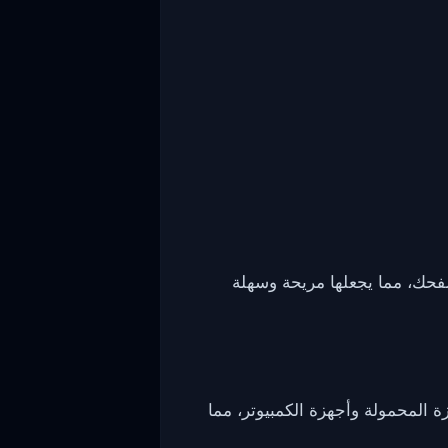
ن متصفحك، مما يجعلها مريحة وسهلة
Safa وEdge. كما أنها متوافقة مع الأجهزة المحمولة وأجهزة الكمبيوتر، مما