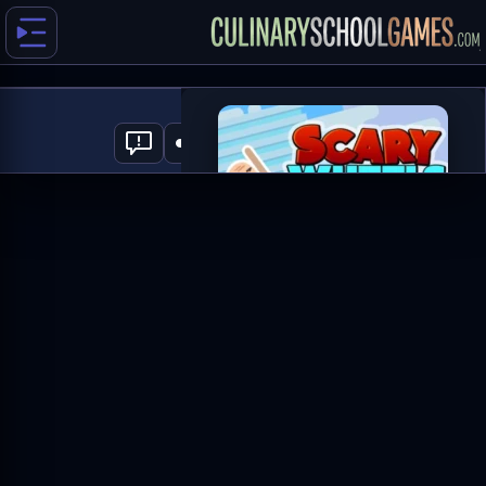
Scary Wheels
1
العب الآن