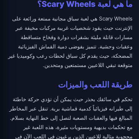
ما هي لعبة Scary Wheels؟
Scary Wheels هي لعبة سباق مجانية ممتعة ورائعة على
الإنترنت حيث يقود شخصيات غريبة مركبات مخيفة عبر
مسارات قاتلة مليئة بشفرات دوارة وفخاخ متساقطة
وعقبات وحشية. تتميز بفوضى دمية القماش الفيزيائية
المضحكة، حيث يقدم كل سباق لحظات رعب وكوميديا غير
متوقعة تبقي اللاعبين مستمتعين ومتحدين.
طريقة اللعب والميزات
تحكم في سائقك بحذر حيث يمكن أن تؤدي حركة خاطئة
إلى طيرانه فيزيائياً كدمية قماشية برية. تنقل عبر المخاطر
المبالغ فيها والعقبات الصعبة لتصل إلى خط النهاية بسلام.
مع تحكمات بديهية ومستويات مثيرة، هذه اللعبة غير
محجوبة مثالية للاعبين الذين يرغبون في اللعب الآن في