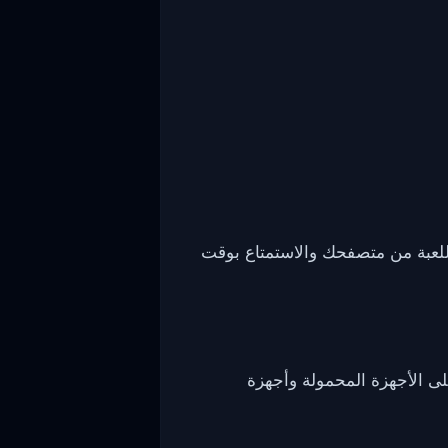
رة إلى اللعبة من متصفحك والاستمتاع بوقت
Ch وSafari وEdge. يمكنك لعبها بسلاسة على الأجهزة المحمولة وأجهزة