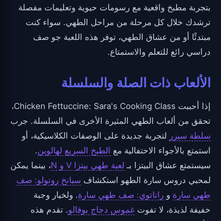
بتجربة مطبخ واقعية مع رسومات حيوية وتعليمات مفصلة
ترشدك خلال كل مرحلة من مراحل الطهي. سواء كنت
مبتدئًا أو من عشاق الطهي، توفر هذه اللعبة جو صف
دراسي رائع للتعلم والاستمتاع.
الألعاب ذات الصلة والسلسلة
إذا أحببت Chicken Fettuccine: Sara's Cooking Class،
تحقق من ألعاب الطهي المثيرة الأخرى في السلسلة. جرب
سلطة سيزر
لتجربة جديدة على الوصفات الكلاسيكية، أو
استمتع بالأجواء الاحتفالية مع
الطبخ السريع لهالوين
.
سيستمتع عشاق البيتزا بـ
لعبة طهي بيتزا V و N
، بينما يمكن
لمحبي دروس سارة الطهو استكشاف
سبانخ روتولو: صف
طهي سارة
و
راتاتوي: صف طهي سارة
. ولخيار وجبة
خفيفة لذيذة، لا تفوت
غموس دجاج بوفالو
. تقدم هذه