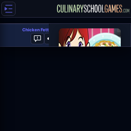
Chicken Fettuccine: Sara's Cooking Class
0
العب الآن