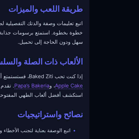
طريقة اللعب والميزات
خطوة بخطوة. استمتع برسومات جذابة وط
سهل ودون الحاجة إلى تحميل.
الألعاب ذات الصلة والسل
إذا كنت تحب Baked Ziti، فستستمتع أيضًا بألعاب شهية أخرى مثل
Apple Cake
، و
Papa’s Bakeria
. تقدم 
استكشف أفضل ألعاب الطهي المفتوحة 
نصائح واستراتيجيات
اتبع الوصفة بعناية لتجنب الأخطاء 