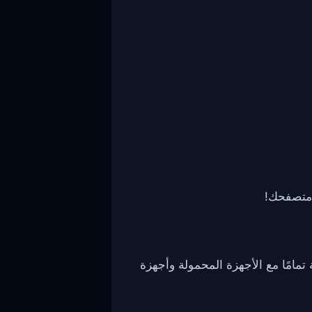
المتصفحات الشهيرة مثل Chrome وSafari وEdge. وهي متوافقة تمامًا مع الأجهزة المحمولة وأجهزة