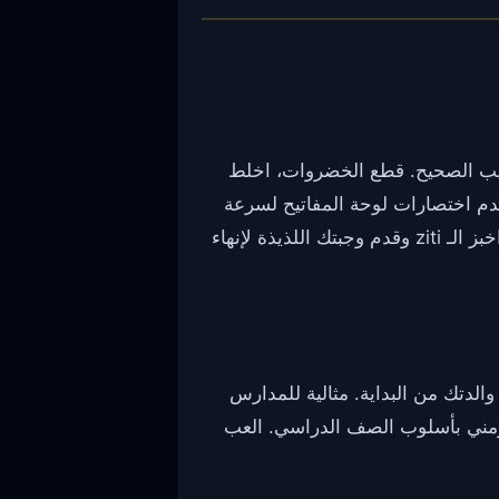
رتيب الصحيح. قطع الخضروات، اخلط
ة. استخدم اختصارات لوحة المفاتيح لسرعة
أكبر إذا كنت تلعب على الكمبيوتر. راقب المؤقت وأكمل كل خطوة قبل نفاد الوقت. عندما تكون جاهزًا، اخبز الـ ziti وقدم وجبتك اللذيذة لإنهاء
والدتك من البداية. مثالية للمدارس
 زمني بأسلوب الصف الدراسي. العب