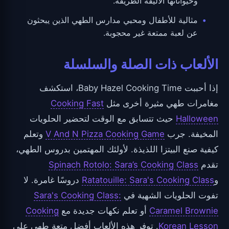
وحيواناتها الأليفة الظريفة.
مثالية للأطفال ومحبي مدارس الطهي الذين يبحثون
عن لعبة ممتعة غير محجوبة.
الألعاب ذات الصلة والسلسلة
إذا أحببت Baby Hazel Cooking Time، استكشف
مغامرات طهي مثيرة أخرى مثل
Cooking Fast
Halloween
حيث تتسابق مع الوقت لتحضير الحلويات
المخيفة. جرب
V And N Pizza Cooking Game
وتعلم
كيفية صنع البيتزا اللذيذة. لأولئك المهتمين بدروس الطهي،
تقدم
Spinach Rotolo: Sara’s Cooking Class
و
Ratatouille: Sara's Cooking Class
دروسًا غامرة. لا
تفوت الحلويات الشهية في
Sara's Cooking Class:
Caramel Brownie
أو تعلم نكهات جديدة مع
Cooking
Korean Lesson
. توفر هذه الألعاب أفضل متعة طهي على