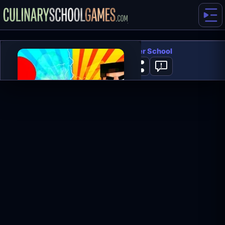
Red Stickman vs Monster School
0
SPILL NÅ