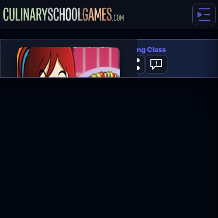
Ratatouille: Sara's Cooking Class
1
SPILL NÅ