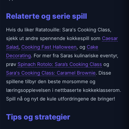
Relaterte og serie spill
Hvis du liker Ratatouille: Sara's Cooking Class,
sjekk ut andre spennende kokkespill som
Caesar
Salad
,
Cooking Fast Halloween
, og
Cake
Decorating
. For mer fra Saras kulinariske eventyr,
prøv
Spinach Rotolo: Sara’s Cooking Class
og
Sara's Cooking Class: Caramel Brownie
. Disse
spillene tilbyr den beste morsomme og
læringsopplevelsen i nettbaserte kokkeklasserom.
Spill nå og nyt de kule utfordringene de bringer!
Tips og strategier