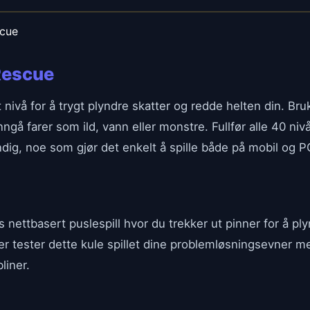
cue
Rescue
t nivå for å trygt plyndre skatter og redde helten din. Bru
nngå farer som ild, vann eller monstre. Fullfør alle 40 nivå
ndig, noe som gjør det enkelt å spille både på mobil og P
 nettbasert puslespill hvor du trekker ut pinner for å pl
er tester dette kule spillet dine problemløsningsevner m
liner.