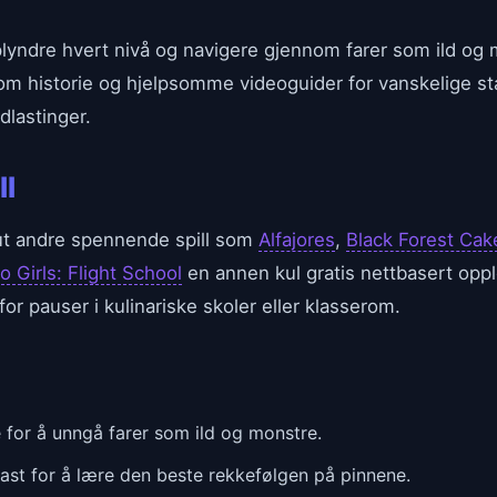
 plyndre hvert nivå og navigere gjennom farer som ild og m
om historie og hjelpsomme videoguider for vanskelige st
dlastinger.
ll
 ut andre spennende spill som
Alfajores
,
Black Forest Cak
 Girls: Flight School
en annen kul gratis nettbasert oppl
for pauser i kulinariske skoler eller klasserom.
for å unngå farer som ild og monstre.
fast for å lære den beste rekkefølgen på pinnene.