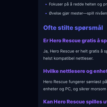
Fokuser på å redde helten og pr
Øvelse gjør mester—spill nivåene
Ofte stilte spørsmål
Er Hero Rescue gratis å sp
Ja, Hero Rescue er helt gratis å s
helst kompatibel nettleser.
Hvilke nettlesere og enhe
Hero Rescue fungerer sømløst på
enheter og PC, og sikrer morsom s
Kan Hero Rescue spilles u