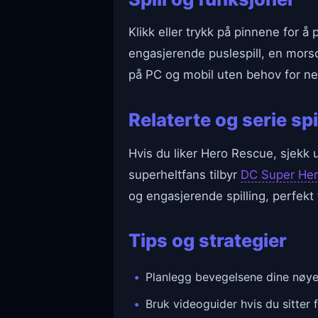
Klikk eller trykk på pinnene for å
engasjerende puslespill, en mors
på PC og mobil uten behov for ne
Relaterte og serie spi
Hvis du liker Hero Rescue, sjekk
superheltfans tilbyr
DC Super Hero
og engasjerende spilling, perfekt 
Tips og strategier
Planlegg bevegelsene dine nøye 
Bruk videoguider hvis du sitter 