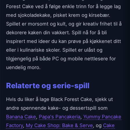
Forest Cake ved å følge enkle trinn for å legge lag
med sjokoladekake, pisket krem og kirsebær.
Spillet er morsomt og kult, og gir kreativ frihet til å
dekorere kaken din vakkert. Spill nå for å bli
inspirert med ideer du kan prøve på kjøkkenet ditt
eller i kulinariske skoler. Spillet er ulåst og
tilgjengelig på både PC og mobile nettlesere for
uendelig moro.
Relaterte og serie-spill
Hvis du liker å lage Black Forest Cake, sjekk ut
andre spennende kake- og dessertspill som
Banana Cake
,
Papa's Pancakeria
,
Yummy Pancake
Factory
,
My Cake Shop: Bake & Serve
, og
Cake