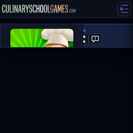
Black Forest Cake
0
SPILL NÅ