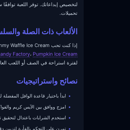
لتخصيص إبداعاتك. توفر اللعبة توافقًا
تحميلات.
الألعاب ذات الصلة والسل
إذا كنت تحب Yummy Waffle Ice Cream، استكشف عناوين لذيذة أخرى مثل
ndy Factory
،
Pumpkin Ice Cream
لفترة استراحة في الصف أو اللعب الع
نصائح واستراتيجيات
ابدأ باختيار قاعدة الوافل المفضلة لد
امزج ووافق بين الآيس كريم والفواكه
استخدم الشرابات باعتدال لتحقيق تو
تمرن على التحكم بالفأرة لتزيين دق