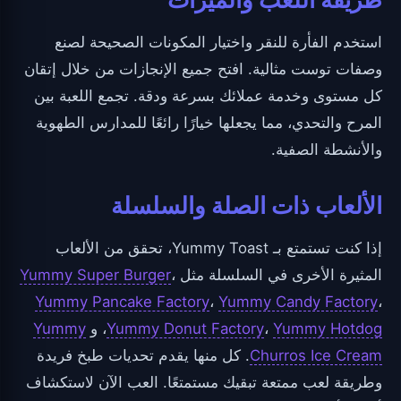
استخدم الفأرة للنقر واختيار المكونات الصحيحة لصنع
وصفات توست مثالية. افتح جميع الإنجازات من خلال إتقان
كل مستوى وخدمة عملائك بسرعة ودقة. تجمع اللعبة بين
المرح والتحدي، مما يجعلها خيارًا رائعًا للمدارس الطهوية
والأنشطة الصفية.
الألعاب ذات الصلة والسلسلة
إذا كنت تستمتع بـ Yummy Toast، تحقق من الألعاب
المثيرة الأخرى في السلسلة مثل
،
Yummy Super Burger
Yummy Pancake Factory
،
Yummy Candy Factory
،
Yummy Hotdog
،
Yummy Donut Factory
، و
Yummy
Churros Ice Cream
. كل منها يقدم تحديات طبخ فريدة
وطريقة لعب ممتعة تبقيك مستمتعًا. العب الآن لاستكشاف