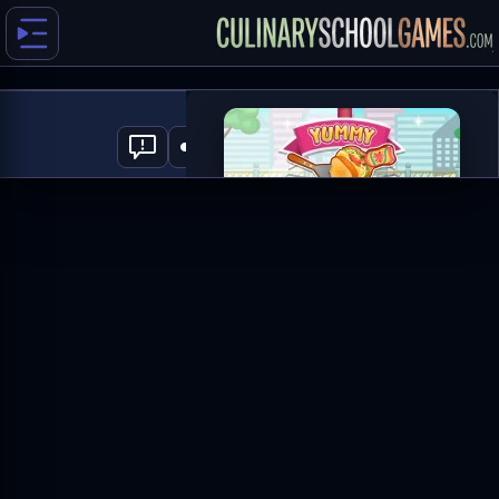
Yummy Toast
0
العب الآن