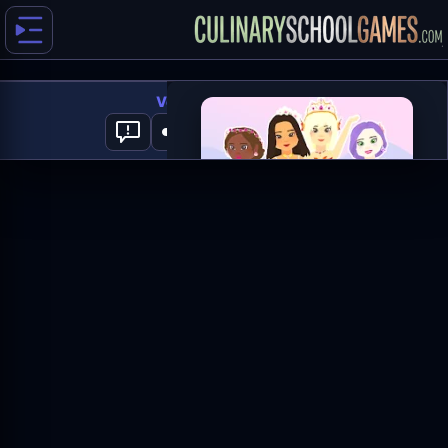
Vortella's Dress Up
0
العب الآن