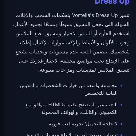
Dress Up
تتميز Vortella's Dress Up بتحكمات السحب والإفلات
السهلة التي تجعل التنسيق بسيطًا وممتعًا لجميع الأعمار.
استخدم الفأرة أو اللمس لاختيار وتنسيق قطع الملابس،
وجرب الألوان والأنماط والإكسسوارات لإكمال إطلالة
شخصيتك. تتضمن اللعبة عدة مستويات وتحديات تشجع
على الإبداع تحت مواضيع مختلفة، لاختبار قدرتك على
تنسيق الملابس لمناسبات ومزاجات متنوعة.
مجموعة واسعة من خيارات الشخصيات والملابس
القابلة للتخصيص
اللعب عبر المتصفح بتقنية HTML5 متوافق مع
الكمبيوتر، والتابلت، والهواتف المحمولة
لا حاجة للتحميل؛ تجربة لعب فورية
تحديات متعددة لتحفيز الإبداع ومهارات التنسيق