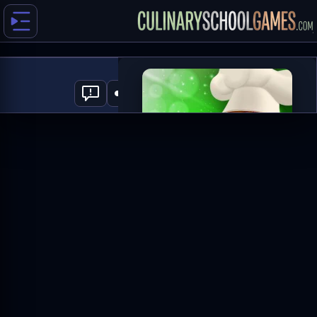
Donuts
0
العب الآن