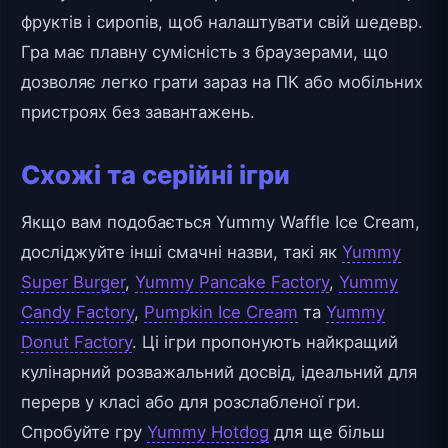
фруктів і сиропів, щоб налаштувати свій шедевр.
Гра має плавну сумісність з браузерами, що
дозволяє легко грати зараз на ПК або мобільних
пристроях без завантажень.
Схожі та серійні ігри
Якщо вам подобається Yummy Waffle Ice Cream,
досліджуйте інші смачні назви, такі як
Yummy
Super Burger
,
Yummy Pancake Factory
,
Yummy
Candy Factory
,
Pumpkin Ice Cream
та
Yummy
Donut Factory
. Ці ігри пропонують найкращий
кулінарний розважальний досвід, ідеальний для
перерв у класі або для розслабленої гри.
Спробуйте гру
Yummy Hotdog
для ще більш