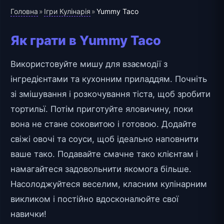
Головна
Ігри Кулінарія
»
»
Yummy Taco
Як грати в Yummy Taco
Використовуйте мишу для взаємодії з
інгредієнтами та кухонним приладдям. Почніть
зі змішування і розкочування тіста, щоб зробити
тортильї. Потім приготуйте яловичину, поки
вона не стане соковитою і готовою. Додайте
свіжі овочі та соуси, щоб ідеально наповнити
ваше тако. Подавайте смачне тако клієнтам і
намагайтеся задовольнити якомога більше.
Насолоджуйтеся веселим, класним кулінарним
викликом і постійно вдосконалюйте свої
навички!