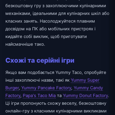
безкоштовну гру з захоплюючими кулінарними
механіками, ідеальними для кулінарних шкіл або
класних занять. Насолоджуйтеся плавним
досвідом на ПК або мобільних пристроях і
кидайте собі виклик, щоб приготувати
найсмачніше тако.
Схожі та серійні ігри
Якщо вам подобається Yummy Taco, спробуйте
інші захоплюючі назви, такі як
Yummy Super
Burger
,
Yummy Pancake Factory
,
Yummy Candy
Factory
,
Papa's Taco Mia
та
Yummy Donut Factory
.
Ці ігри пропонують схожу веселу, безкоштовну
онлайн-гру з класними кулінарними викликами