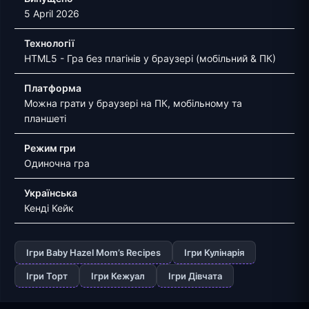
5 April 2026
Технології
HTML5 - Гра без плагінів у браузері (мобільний & ПК)
Платформа
Можна грати у браузері на ПК, мобільному та
планшеті
Режим гри
Одиночна гра
Українська
Кенді Кейк
Ігри Baby Hazel Mom’s Recipes
Ігри Кулінарія
Ігри Торт
Ігри Кежуал
Ігри Дівчата