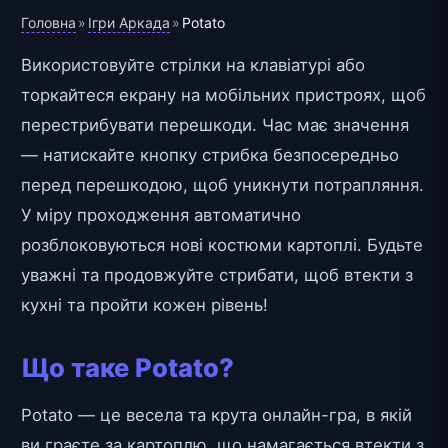
Головна
Ігри Аркада
»
»
Potato
Використовуйте стрілки на клавіатурі або
торкайтеся екрану на мобільних пристроях, щоб
перестрибувати перешкоди. Час має значення
— натискайте кнопку стрибка безпосередньо
перед перешкодою, щоб уникнути потрапляння.
У міру проходження автоматично
розблоковуються нові костюми картоплі. Будьте
уважні та продовжуйте стрибати, щоб втекти з
кухні та пройти кожен рівень!
Що таке Potato?
Potato — це весела та крута онлайн-гра, в якій
ви граєте за картоплю, що намагається втекти з