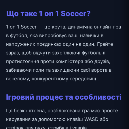
Що таке 1 on 1 Soccer?
1 on 1 Soccer — це крута, динамічна онлайн-гра
в футбол, яка випробовує ваші навички в
напружених поєдинках один на один. Грайте
зараз, щоб відчути захоплюючі футбольні
протистояння проти комп’ютера або друзів,
забиваючи голи та захищаючи свої ворота в
веселому, конкурентному середовищі.
Ігровий процес та особливості
Ця безкоштовна, розблокована гра має просте
керування за допомогою клавіш WASD або
стрілок для руху, стрибків і ударів.