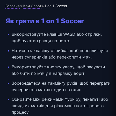
Головна
Ігри Спорт
»
»
1 on 1 Soccer
Як грати в 1 on 1 Soccer
Використовуйте клавіші WASD або стрілки,
щоб рухати гравця по полю.
Натисніть клавішу стрибка, щоб переплигнути
через суперників або перехопити м’яч.
Використовуйте кнопку удару, щоб пасувати
або бити по м’ячу в напрямку воріт.
Зосередьтеся на таймінгу рухів, щоб переграти
суперника в матчах один на один.
Обирайте між режимами турніру, пенальті або
швидких матчів для різноманітного ігрового
процесу.