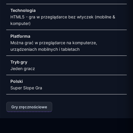
Technologia
HTML5 - gra w przeglądarce bez wtyczek (mobilne &
komputer)
Platforma
Można grać w przeglądarce na komputerze,
urządzeniach mobilnych i tabletach
Tryb gry
Jeden gracz
Polski
Super Slope Gra
Gry zręcznościowe