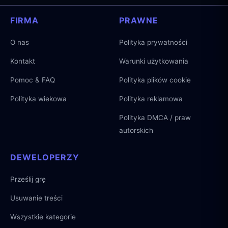
FIRMA
PRAWNE
O nas
Polityka prywatności
Kontakt
Warunki użytkowania
Pomoc & FAQ
Polityka plików cookie
Polityka wiekowa
Polityka reklamowa
Polityka DMCA / praw
autorskich
DEWELOPERZY
Prześlij grę
Usuwanie treści
Wszystkie kategorie