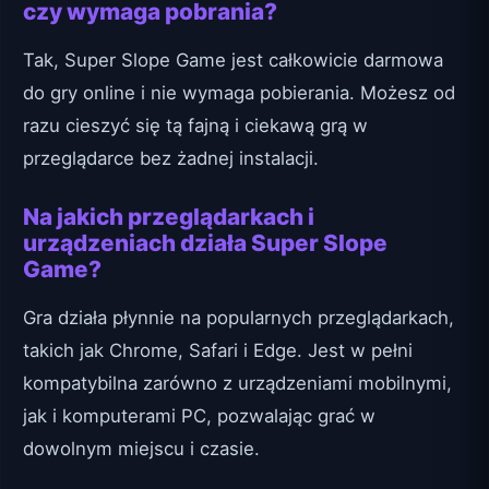
czy wymaga pobrania?
Tak, Super Slope Game jest całkowicie darmowa
do gry online i nie wymaga pobierania. Możesz od
razu cieszyć się tą fajną i ciekawą grą w
przeglądarce bez żadnej instalacji.
Na jakich przeglądarkach i
urządzeniach działa Super Slope
Game?
Gra działa płynnie na popularnych przeglądarkach,
takich jak Chrome, Safari i Edge. Jest w pełni
kompatybilna zarówno z urządzeniami mobilnymi,
jak i komputerami PC, pozwalając grać w
dowolnym miejscu i czasie.