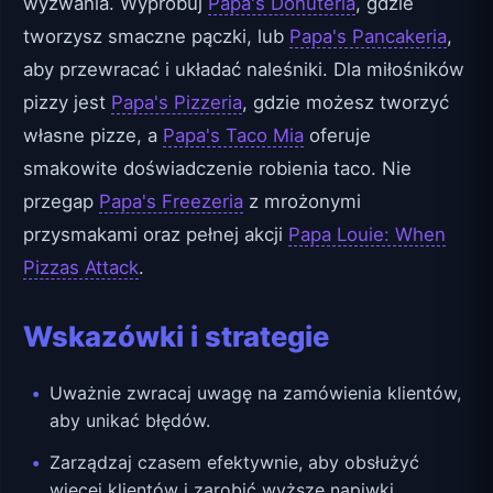
wyzwania. Wypróbuj
Papa's Donuteria
, gdzie
tworzysz smaczne pączki, lub
Papa's Pancakeria
,
aby przewracać i układać naleśniki. Dla miłośników
pizzy jest
Papa's Pizzeria
, gdzie możesz tworzyć
własne pizze, a
Papa's Taco Mia
oferuje
smakowite doświadczenie robienia taco. Nie
przegap
Papa's Freezeria
z mrożonymi
przysmakami oraz pełnej akcji
Papa Louie: When
Pizzas Attack
.
Wskazówki i strategie
Uważnie zwracaj uwagę na zamówienia klientów,
aby unikać błędów.
Zarządzaj czasem efektywnie, aby obsłużyć
więcej klientów i zarobić wyższe napiwki.