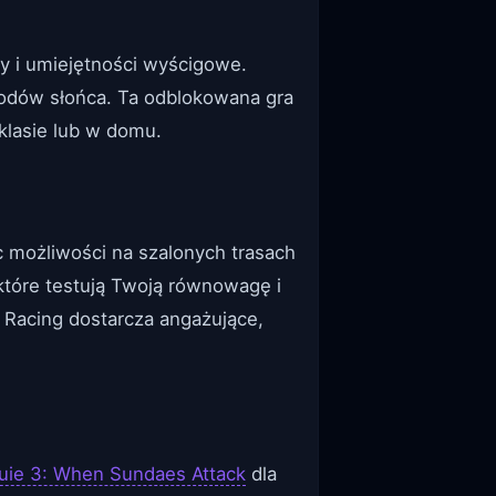
sy i umiejętności wyścigowe.
hodów słońca. Ta odblokowana gra
klasie lub w domu.
c możliwości na szalonych trasach
 które testują Twoją równowagę i
 Racing dostarcza angażujące,
uie 3: When Sundaes Attack
dla