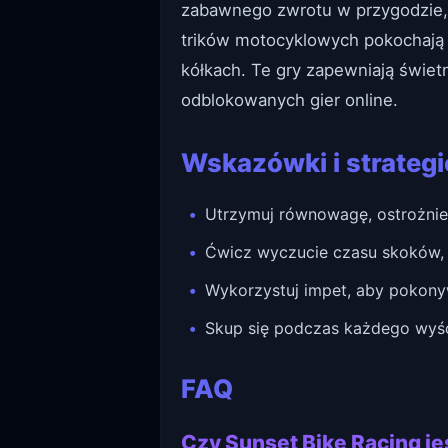
zabawnego zwrotu w przygodzie,
trików motocyklowych pokochaj
kółkach. Te gry zapewniają świet
odblokowanych gier online.
Wskazówki i strategi
Utrzymuj równowagę, ostrożnie
Ćwicz wyczucie czasu skoków, 
Wykorzystuj impet, aby pokony
Skup się podczas każdego wyści
FAQ
Czy Sunset Bike Racing j