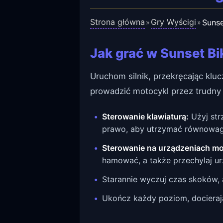
Strona główna
Gry Wyścigi
Sunse
»
»
Jak grać w Sunset Bi
Uruchom silnik, przekręcając kluc
prowadzić motocykl przez trudny 
Sterowanie klawiaturą:
Użyj str
prawo, aby utrzymać równowag
Sterowanie na urządzeniach mo
hamować, a także przechylaj u
Starannie wyczuj czas skoków, 
Ukończ każdy poziom, docierając