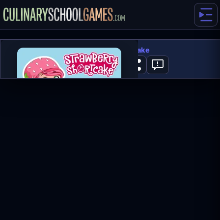
Strawberry Shortcake
0
GRAJ TERAZ