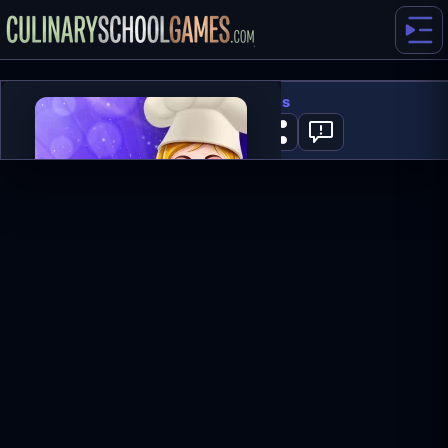
Spooky Cupcakes
0
GRAJ TERAZ