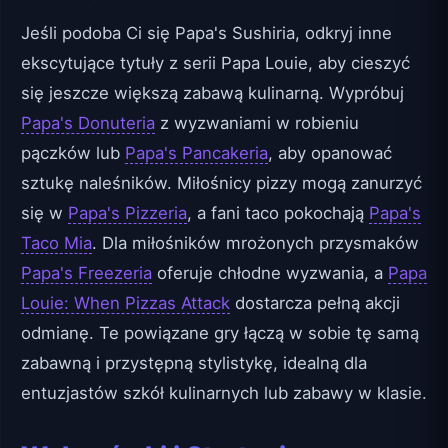
Jeśli podoba Ci się Papa's Sushiria, odkryj inne
ekscytujące tytuły z serii Papa Louie, aby cieszyć
się jeszcze większą zabawą kulinarną. Wypróbuj
Papa's Donuteria
z wyzwaniami w robieniu
pączków lub
Papa's Pancakeria
, aby opanować
sztukę naleśników. Miłośnicy pizzy mogą zanurzyć
się w
Papa's Pizzeria
, a fani taco pokochają
Papa's
Taco Mia
. Dla miłośników mrożonych przysmaków
Papa's Freezeria
oferuje chłodne wyzwania, a
Papa
Louie: When Pizzas Attack
dostarcza pełną akcji
odmianę. Te powiązane gry łączą w sobie tę samą
zabawną i przystępną stylistykę, idealną dla
entuzjastów szkół kulinarnych lub zabawy w klasie.