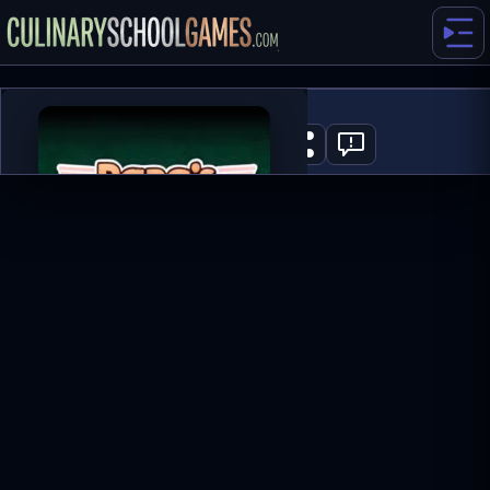
Papa's Sushiria
2
GRAJ TERAZ