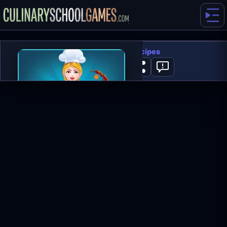
Hazel And Mom's Recipes
0
GRAJ TERAZ