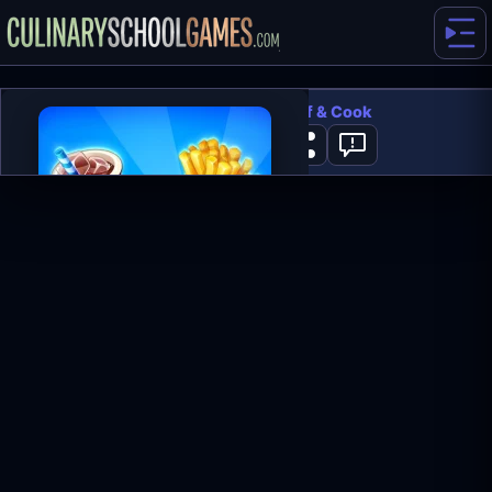
Cooking Live - Be a Chef & Cook
2
GRAJ TERAZ