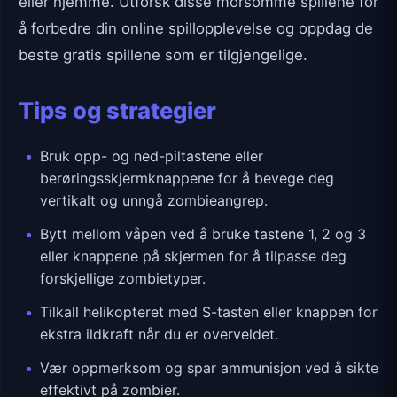
eller hjemme. Utforsk disse morsomme spillene for
å forbedre din online spillopplevelse og oppdag de
beste gratis spillene som er tilgjengelige.
Tips og strategier
Bruk opp- og ned-piltastene eller
berøringsskjermknappene for å bevege deg
vertikalt og unngå zombieangrep.
Bytt mellom våpen ved å bruke tastene 1, 2 og 3
eller knappene på skjermen for å tilpasse deg
forskjellige zombietyper.
Tilkall helikopteret med S-tasten eller knappen for
ekstra ildkraft når du er overveldet.
Vær oppmerksom og spar ammunisjon ved å sikte
effektivt på zombier.