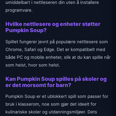
umiddelbart i nettleseren din uten å installere
programvare.
Hvilke nettlesere og enheter støtter
Pumpkin Soup?
Spillet fungerer jevnt på populære nettlesere som
Chrome, Safari og Edge. Det er kompatibelt med
både PC og mobile enheter, slik at du kan spille når
som helst, hvor som helst.
Kan Pumpkin Soup spilles på skoler og
er det morsomt for barn?
Pumpkin Soup er et ublokkert spill som passer for
bruk i klasserom, noe som gjør det ideelt for
kulinariske skoler og utdanningsmiljøer. Dets