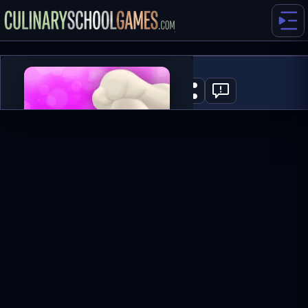
Pumpkin Soup
0
SPILL NÅ