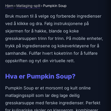
Hjem
Matlaging-spill
»
»
Pumpkin Soup
Bruk musen til å velge og forberede ingredienser
ved å klikke og dra. Følg instruksjonene på
skjermen for å hakke, blande og koke
gresskarsuppen trinn for trinn. På mobile enheter,
trykk på ingrediensene og kokeverktøyene for å
samhandle. Fullfør hvert koketrinn for å fullføre
oppskriften og nyt din virtuelle rett.
Hva er Pumpkin Soup?
Pumpkin Soup er et morsomt og kult online
matlagingsspill som lar deg lage deilig
gresskarsuppe med ferske ingredienser. Perfekt
for kulinariske skoler og klasserom, kombinerer