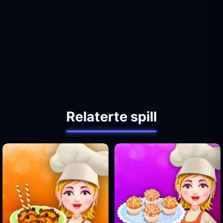
Relaterte spill