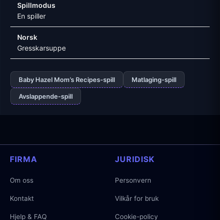
Spillmodus
En spiller
Norsk
Gresskarsuppe
Baby Hazel Mom’s Recipes-spill
Matlaging-spill
Avslappende-spill
FIRMA
JURIDISK
Om oss
Personvern
Kontakt
Vilkår for bruk
Hjelp & FAQ
Cookie-policy