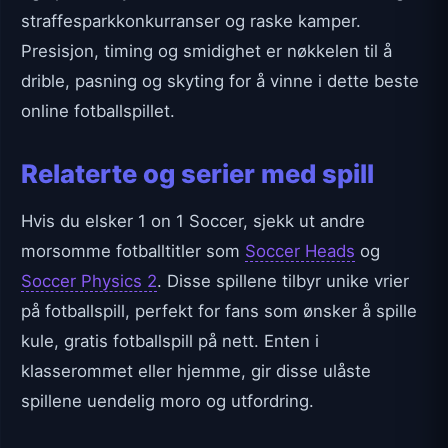
straffesparkkonkurranser og raske kamper.
Presisjon, timing og smidighet er nøkkelen til å
drible, pasning og skyting for å vinne i dette beste
online fotballspillet.
Relaterte og serier med spill
Hvis du elsker 1 on 1 Soccer, sjekk ut andre
morsomme fotballtitler som
Soccer Heads
og
Soccer Physics 2
. Disse spillene tilbyr unike vrier
på fotballspill, perfekt for fans som ønsker å spille
kule, gratis fotballspill på nett. Enten i
klasserommet eller hjemme, gir disse ulåste
spillene uendelig moro og utfordring.