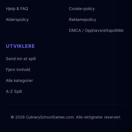
Hjelp & FAQ
Cookie-policy
Alderspolicy
Reklamepolicy
DMCA / Opphavsrettspolitikk
UTVIKLERE
Send inn et spill
Fjern innhold
Alle kategorier
A-Z Spill
© 2026 CulinarySchoolGames.com. Alle rettigheter reservert.