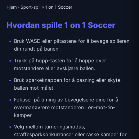
Hjem
Sport-spill
»
»
1 on 1 Soccer
Hvordan spille 1 on 1 Soccer
Bruk WASD eller piltastene for å bevege spilleren
din rundt på banen.
Trykk på hopp-tasten for å hoppe over
motstandere eller avskjære ballen.
Bruk sparkeknappen for å pasning eller skyte
ballen mot målet.
Fokuser på timing av bevegelsene dine for å
overmanøvrere motstanderen i én-mot-én-
kamper.
Velg mellom turneringsmodus,
straffesparkkonkurranser eller raske kamper for