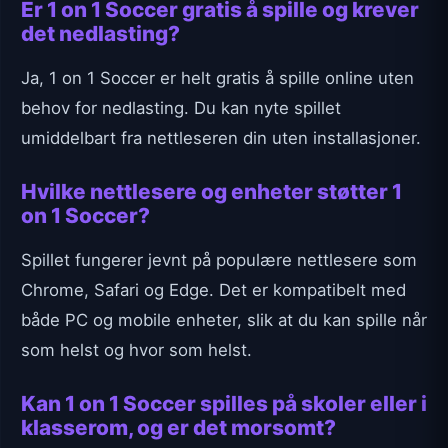
Er 1 on 1 Soccer gratis å spille og krever
det nedlasting?
Ja, 1 on 1 Soccer er helt gratis å spille online uten
behov for nedlasting. Du kan nyte spillet
umiddelbart fra nettleseren din uten installasjoner.
Hvilke nettlesere og enheter støtter 1
on 1 Soccer?
Spillet fungerer jevnt på populære nettlesere som
Chrome, Safari og Edge. Det er kompatibelt med
både PC og mobile enheter, slik at du kan spille når
som helst og hvor som helst.
Kan 1 on 1 Soccer spilles på skoler eller i
klasserom, og er det morsomt?