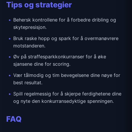
Tips og strategier
Behersk kontrollene for å forbedre dribling og
skytepresisjon.
Bruk raske hopp og spark for å overmanøvrere
motstanderen.
Øv på straffesparkkonkurranser for å øke
sjansene dine for scoring.
Vær tålmodig og tim bevegelsene dine nøye for
best resultat.
Spill regelmessig for å skjerpe ferdighetene dine
og nyte den konkurransedyktige spenningen.
FAQ