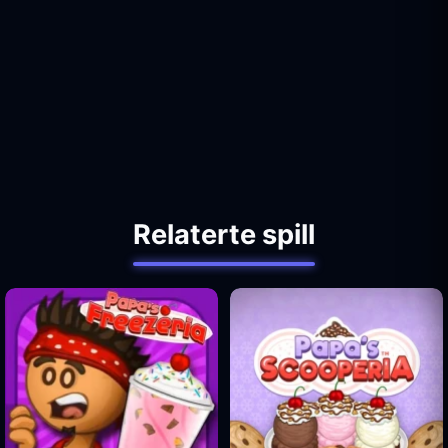
Relaterte spill