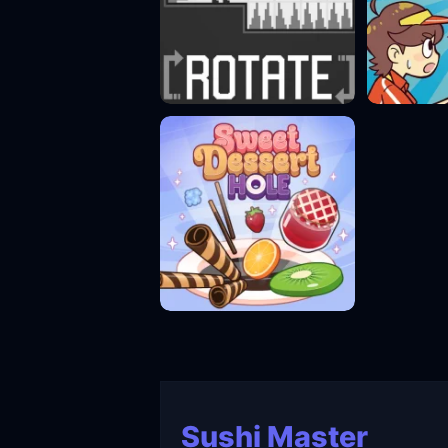
Sushi Master