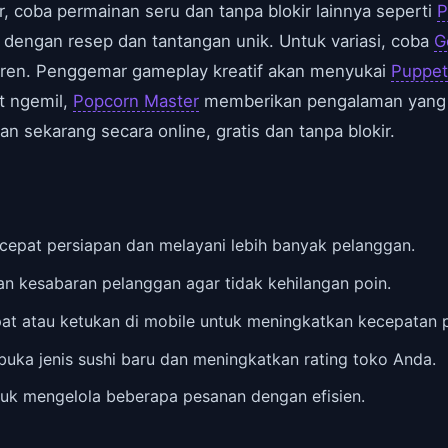
, coba permainan seru dan tanpa blokir lainnya seperti
P
 dengan resep dan tantangan unik. Untuk variasi, coba
G
keren. Penggemar gameplay kreatif akan menyukai
Puppet
at ngemil,
Popcorn Master
memberikan pengalaman yang m
 sekarang secara online, gratis dan tanpa blokir.
cepat persiapan dan melayani lebih banyak pelanggan.
an kesabaran pelanggan agar tidak kehilangan poin.
at atau ketukan di mobile untuk meningkatkan kecepatan 
buka jenis sushi baru dan meningkatkan rating toko Anda.
tuk mengelola beberapa pesanan dengan efisien.