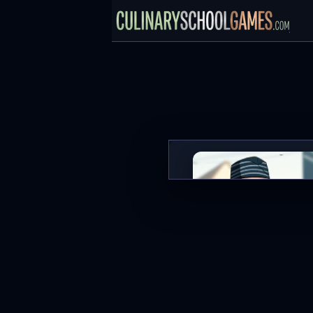
Sushi Master
MAIN SEKARA