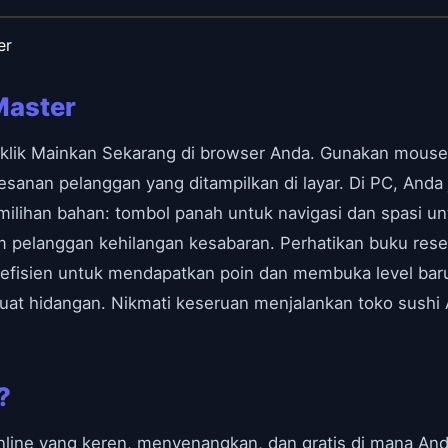
er
Master
lik Mainkan Sekarang di browser Anda. Gunakan mouse 
esanan pelanggan yang ditampilkan di layar. Di PC, And
lihan bahan: tombol panah untuk navigasi dan spasi unt
m pelanggan kehilangan kesabaran. Perhatikan buku res
efisien untuk mendapatkan poin dan membuka level baru
buat hidangan. Nikmati keseruan menjalankan toko sushi
?
nline yang keren, menyenangkan, dan gratis di mana An