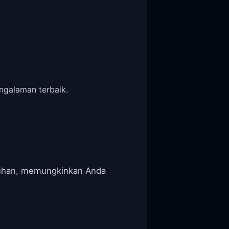
engalaman terbaik.
nduhan, memungkinkan Anda