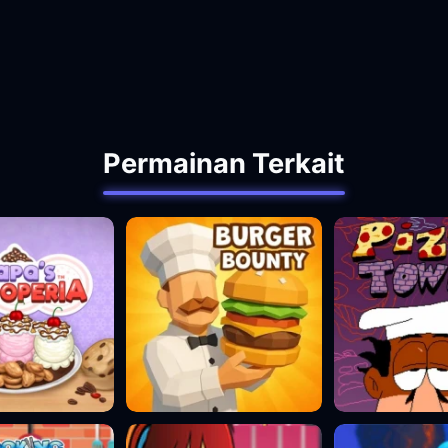
Permainan Terkait