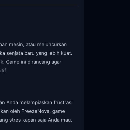
an mesin, atau meluncurkan
 senjata baru yang lebih kuat.
k. Game ini dirancang agar
tif.
an Anda melampiaskan frustrasi
gkan oleh FreezeNova, game
ang stres kapan saja Anda mau.