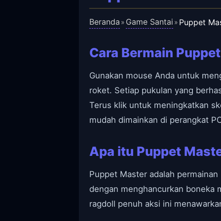
Beranda
Game Santai
Puppet Ma
»
»
Cara Bermain Puppet
Gunakan mouse Anda untuk meng
roket. Setiap pukulan yang berh
Terus klik untuk meningkatkan sk
mudah dimainkan di perangkat PC 
Apa itu Puppet Mast
Puppet Master adalah permainan 
dengan menghancurkan boneka m
ragdoll penuh aksi ini menawarka