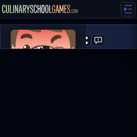
Kid Dentist
0
MAIN SEKARANG