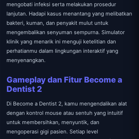
mengobati infeksi serta melakukan prosedur
lanjutan. Hadapi kasus menantang yang melibatkan
bakteri, kuman, dan penyakit mulut untuk
mengembalikan senyuman sempurna. Simulator
klinik yang menarik ini menguji ketelitian dan
perhatianmu dalam lingkungan interaktif yang
menyenangkan.
Gameplay dan Fitur Become a
Dentist 2
Di Become a Dentist 2, kamu mengendalikan alat
dengan kontrol mouse atau sentuh yang intuitif
untuk membersihkan, menyuntik, dan
mengoperasi gigi pasien. Setiap level