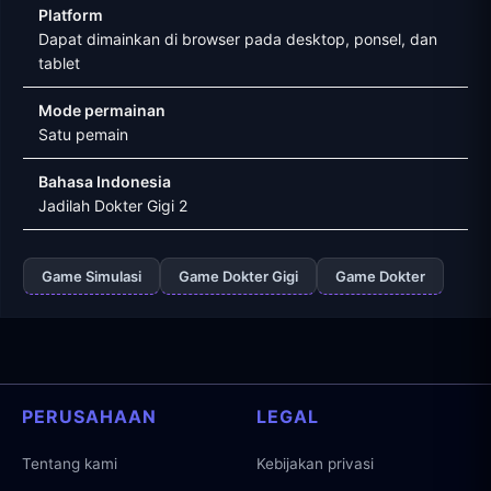
Platform
Dapat dimainkan di browser pada desktop, ponsel, dan
tablet
Mode permainan
Satu pemain
Bahasa Indonesia
Jadilah Dokter Gigi 2
Game Simulasi
Game Dokter Gigi
Game Dokter
PERUSAHAAN
LEGAL
Tentang kami
Kebijakan privasi