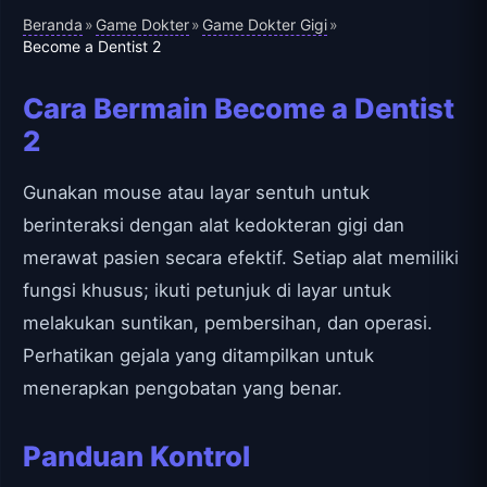
Beranda
Game Dokter
Game Dokter Gigi
»
»
»
Become a Dentist 2
Cara Bermain Become a Dentist
2
Gunakan mouse atau layar sentuh untuk
berinteraksi dengan alat kedokteran gigi dan
merawat pasien secara efektif. Setiap alat memiliki
fungsi khusus; ikuti petunjuk di layar untuk
melakukan suntikan, pembersihan, dan operasi.
Perhatikan gejala yang ditampilkan untuk
menerapkan pengobatan yang benar.
Panduan Kontrol