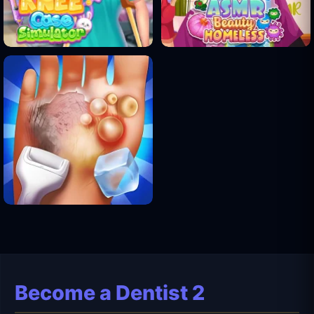
Become a Dentist 2