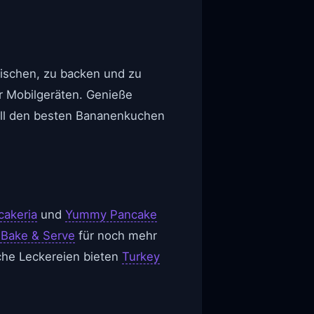
mischen, zu backen und zu
der Mobilgeräten. Genieße
ell den besten Bananenkuchen
cakeria
und
Yummy Pancake
 Bake & Serve
für noch mehr
liche Leckereien bieten
Turkey