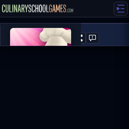
Banana Bread
0
JETZT SPIELEN