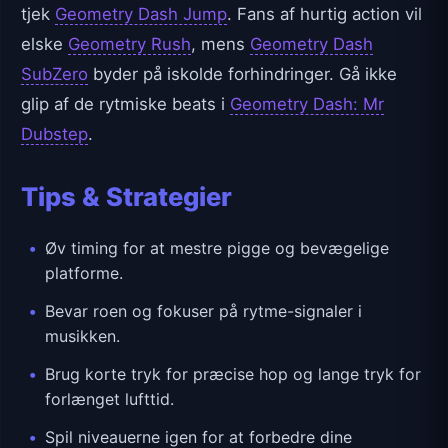
tjek
Geometry Dash Jump
. Fans af hurtig action vil
elske
Geometry Rush
, mens
Geometry Dash
SubZero
byder på iskolde forhindringer. Gå ikke
glip af de rytmiske beats i
Geometry Dash: Mr
Dubstep
.
Tips & Strategier
Øv timing for at mestre pigge og bevægelige
platforme.
Bevar roen og fokuser på rytme-signaler i
musikken.
Brug korte tryk for præcise hop og lange tryk for
forlænget lufttid.
Spil niveauerne igen for at forbedre dine