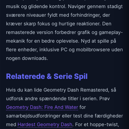
musik og glidende kontrol. Naviger gennem stadigt
sværere niveauer fyldt med forhindringer, der
kræver skarp fokus og hurtige reaktioner. Den
remasterede version forbedrer grafik og gameplay-
mekanik for en bedre oplevelse. Nyd at spille på
flere enheder, inklusive PC og mobilbrowsere uden
nogen downloads.
Relaterede & Serie Spil
Hvis du kan lide Geometry Dash Remastered, så
udforsk andre spændende titler i serien. Prøv
Geometry Dash: Fire And Water
for
samarbejdsudfordringer eller test dine færdigheder
med
Hardest Geometry Dash
. For et hoppe-twist,