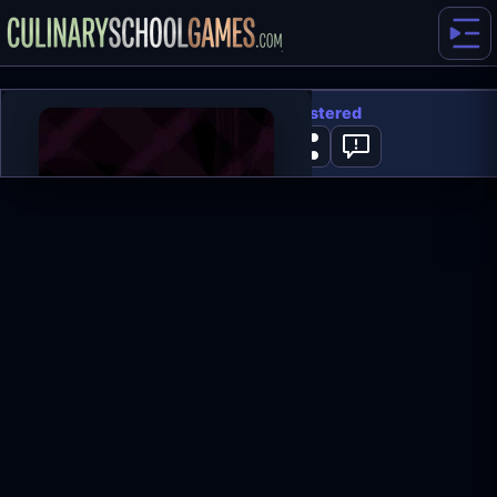
Geometry Dash Remastered
0
SPIL NU