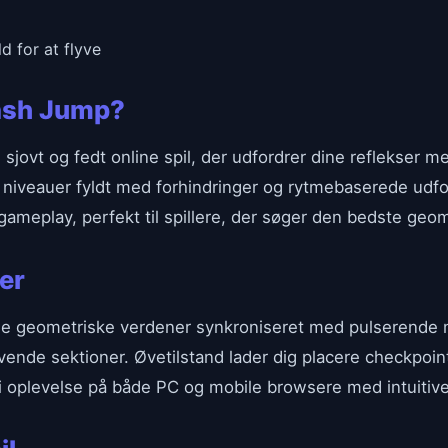
d for at flyve
ash Jump?
sjovt og fedt online spil, der udfordrer dine reflekser m
iveauer fyldt med forhindringer og rytmebaserede udfordr
ameplay, perfekt til spillere, der søger den bedste geo
er
 geometriske verdener synkroniseret med pulserende mu
vende sektioner. Øvetilstand lader dig placere checkpoin
ri oplevelse på både PC og mobile browsere med intuitive