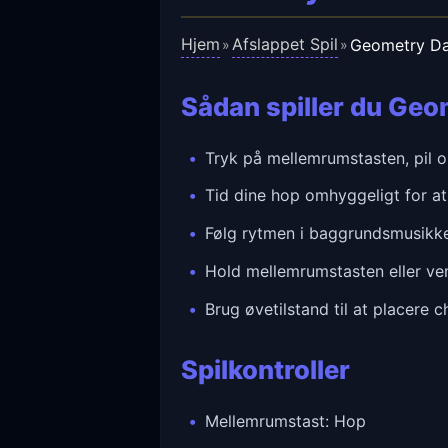
Hjem
Afslappet Spil
Geometry D
»
»
Sådan spiller du Ge
Tryk på mellemrumstasten, pil op
Tid dine hop omhyggeligt for at
Følg rytmen i baggrundsmusikke
Hold mellemrumstasten eller ven
Brug øvetilstand til at placere 
Spilkontroller
Mellemrumstast: Hop