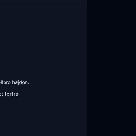
llere højden.
t forfra.