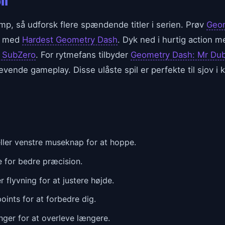
il
p, så udforsk flere spændende titler i serien. Prøv
Geom
lv med
Hardest Geometry Dash
. Dyk ned i hurtig action 
 SubZero
. For rytmefans tilbyder
Geometry Dash: Mr Du
evende gameplay. Disse ulåste spil er perfekte til sjov i k
ller venstre museknap for at hoppe.
e for bedre præcision.
flyvning for at justere højde.
ints for at forbedre dig.
nger for at overleve længere.