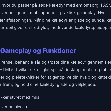
n, hvor du passer på søde kæledyr med øm omsorg. I AS
 venner gennem afslappende, praktisk gameplay. Hver se
ger afslapningen. Når dine kæledyr er glade og sunde, k
er-spil giver en fredfyldt, medrivende kæledyrsplejeopl
Gameplay og Funktioner
 at rense, behandle sår og trøste dine kæledyr gennem fl
 HTML5, hvilket sikrer glat spil på desktop, mobil og tabl
 og plejeteknikker for at genoplive din hvalp og katteki
r frem, og hold dine kæledyr glade og velplejede.
ikker styret med mus
aver pr. niveau