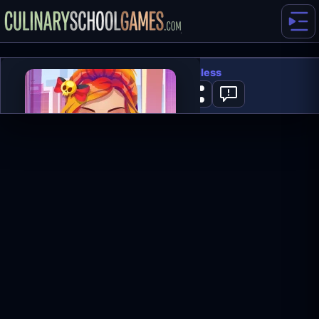
ASMR Beauty Homeless
0
SPIL NU