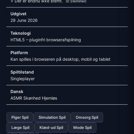
⭐ Der er endnu ikke stemt.
(0 Stemmer)
Udgivet
29 June 2026
Teknologi
HTML5 – pluginfri browserafspilning
Platform
Kan spilles i browseren på desktop, mobil og tablet
Spiltilstand
Singleplayer
Dansk
ASMR Skønhed Hjemløs
Piger Spil
Simulation Spil
Omsorg Spil
Læge Spil
Klæd-ud Spil
Mode Spil