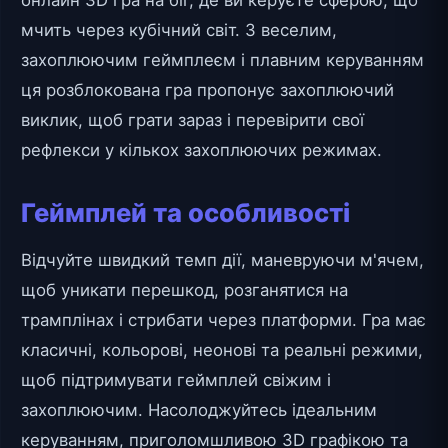
онлайн 3D гра на біг, де ви керуєте сферою, що
мчить через кубічний світ. З веселим,
захоплюючим геймплеєм і плавним керуванням
ця розблокована гра пропонує захоплюючий
виклик, щоб грати зараз і перевірити свої
рефлекси у кількох захоплюючих режимах.
Геймплей та особливості
Відчуйте швидкий темп дії, маневруючи м'ячем,
щоб уникати перешкод, розганятися на
трамплінах і стрибати через платформи. Гра має
класичні, кольорові, неонові та реальні режими,
щоб підтримувати геймплей свіжим і
захоплюючим. Насолоджуйтесь ідеальним
керуванням, приголомшливою 3D графікою та