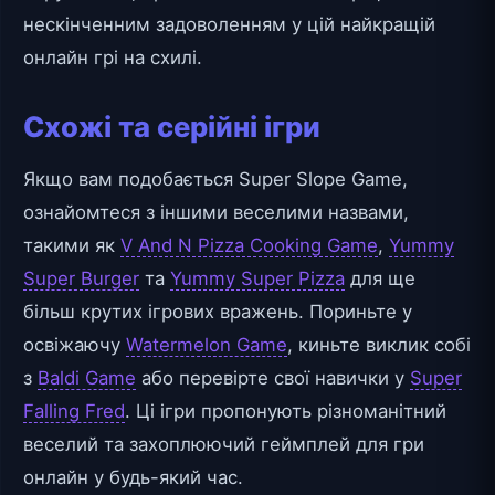
нескінченним задоволенням у цій найкращій
онлайн грі на схилі.
Схожі та серійні ігри
Якщо вам подобається Super Slope Game,
ознайомтеся з іншими веселими назвами,
такими як
V And N Pizza Cooking Game
,
Yummy
Super Burger
та
Yummy Super Pizza
для ще
більш крутих ігрових вражень. Пориньте у
освіжаючу
Watermelon Game
, киньте виклик собі
з
Baldi Game
або перевірте свої навички у
Super
Falling Fred
. Ці ігри пропонують різноманітний
веселий та захоплюючий геймплей для гри
онлайн у будь-який час.