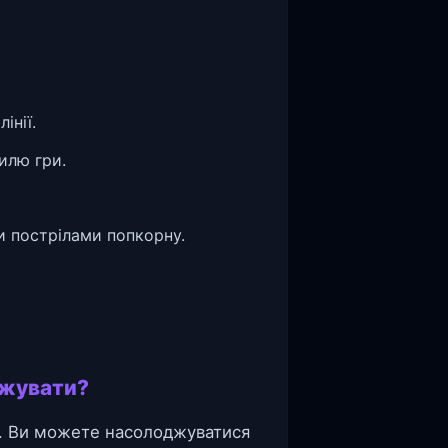
інії.
илю гри.
и пострілами попкорну.
ажувати?
я. Ви можете насолоджуватися