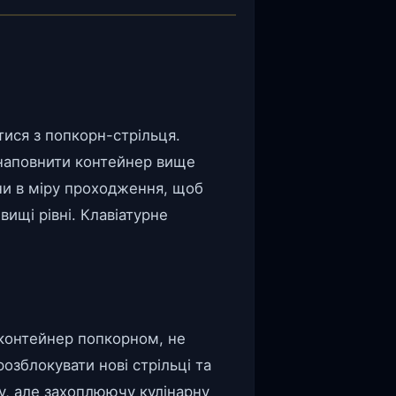
ися з попкорн-стрільця.
 наповнити контейнер вище
іни в міру проходження, щоб
вищі рівні. Клавіатурне
.
 контейнер попкорном, не
озблокувати нові стрільці та
ту, але захоплюючу кулінарну