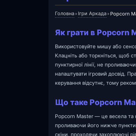
Головна
Ігри Аркада
Popcorn M
»
»
Як грати в Popcorn 
Використовуйте мишу або сенсо
Клацніть або торкніться, щоб 
пунктирної лінії, не проливаюч
налаштувати ігровий досвід. Пр
керування відсутнє, тому реко
Що таке Popcorn Ma
Popcorn Master — це весела та 
проливаючи його нижче пунктирно
скіни, проходячи захоплюючі рів