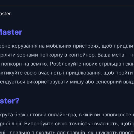
aster
Master
рне керування на мобільних пристроях, щоб прицілит
стріляти зернами попкорну в контейнер. Ваша мета —
и попкорн на землю. Розблокуйте нових стрільців і ск
актикуйте свою вчасність і прицілювання, щоб пройти 
мендується використовувати мишу або сенсорний ввід
ster?
крута безкоштовна онлайн-гра, в якій ви наповнюєте
ї лінії. Випробуйте свою точність і вчасність, щоб р
ні. Ідеально підходить для гравців, які шукають прос