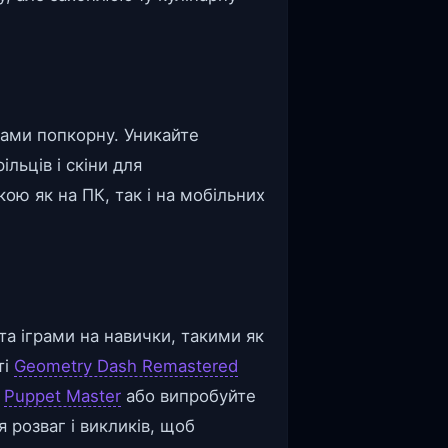
нами попкорну. Уникайте
льців і скіни для
кою як на ПК, так і на мобільних
а іграми на навички, такими як
ті
Geometry Dash Remastered
з
Puppet Master
або випробуйте
 розваг і викликів, щоб