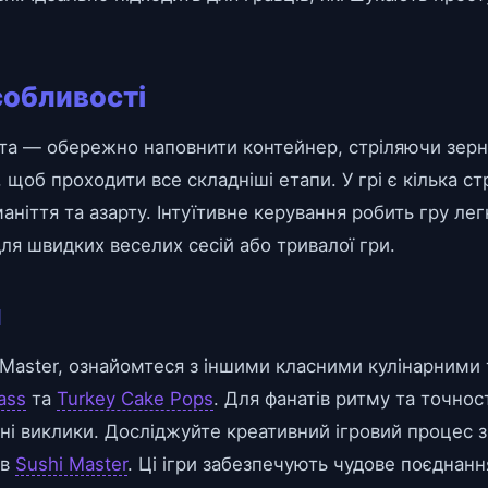
собливості
мета — обережно наповнити контейнер, стріляючи зер
об проходити все складніші етапи. У грі є кілька стрі
ніття та азарту. Інтуїтивне керування робить гру лег
для швидких веселих сесій або тривалої гри.
и
Master, ознайомтеся з іншими класними кулінарними т
ass
та
Turkey Cake Pops
. Для фанатів ритму та точнос
і виклики. Досліджуйте креативний ігровий процес 
 в
Sushi Master
. Ці ігри забезпечують чудове поєднання