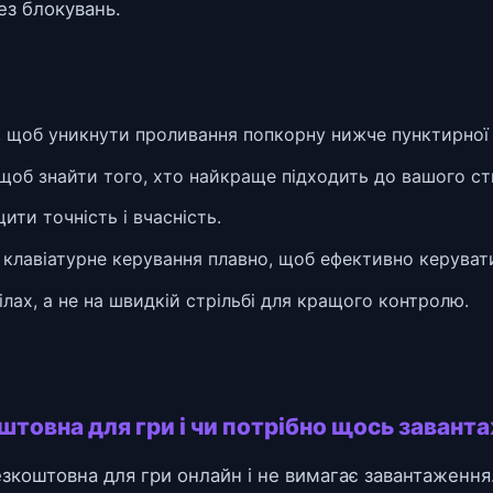
без блокувань.
 щоб уникнути проливання попкорну нижче пунктирної л
 щоб знайти того, хто найкраще підходить до вашого ст
ти точність і вчасність.
клавіатурне керування плавно, щоб ефективно керуват
лах, а не на швидкій стрільбі для кращого контролю.
штовна для гри і чи потрібно щось завант
безкоштовна для гри онлайн і не вимагає завантаженн