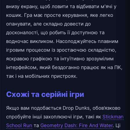
внизу екрану, щоб ловити та відбивати м'ячі у
кошик. Гра має просте керування, яке легко
опанувати, але складно довести до
досконалості, що робить її доступною та
водночас викликом. Насолоджуйтесь плавним
ігровим процесом із зростаючою складністю,
яскравою графікою та інтуїтивно зрозумілим
інтерфейсом, який бездоганно працює як на ПК,
так і на мобільних пристроях.
Схожі та серійні ігри
Якщо вам подобається Drop Dunks, обов’язково
спробуйте інші захоплюючі ігри, такі як
Stickman
School Run
та
Geometry Dash: Fire And Water
. Ці