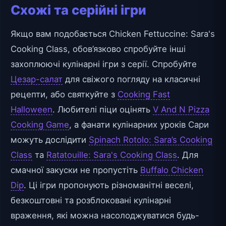
Схожі та серійні ігри
Якщо вам подобається Chicken Fettuccine: Sara's
Cooking Class, обов’язково спробуйте інші
захоплюючі кулінарні ігри з серії. Спробуйте
Цезар-салат
для свіжого погляду на класичні
рецепти, або святкуйте з
Cooking Fast
Halloween
. Любителі піци оцінять
V And N Pizza
Cooking Game
, а фанати кулінарних уроків Сари
можуть дослідити
Spinach Rotolo: Sara’s Cooking
Class
та
Ratatouille: Sara's Cooking Class
. Для
смачної закуски не пропустіть
Buffalo Chicken
Dip
. Ці ігри пропонують різноманітні веселі,
безкоштовні та розблоковані кулінарні
враження, які можна насолоджуватися будь-